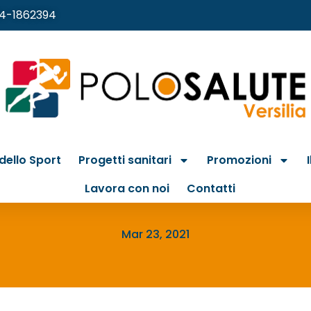
4-1862394
dello Sport
Progetti sanitari
Promozioni
Tendine di Achille inf
Lavora con noi
Contatti
Mar 23, 2021