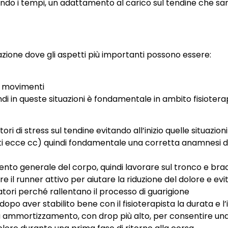
ndo i tempi, un adattamento al carico sul tendine che sar
uazione dove gli aspetti più importanti possono essere:
ci movimenti
ndi in queste situazioni è fondamentale in ambito fisiotera
ttori di stress sul tendine evitando all’inizio quelle situa
salti ecce cc) quindi fondamentale una corretta anamnesi de
 generale del corpo, quindi lavorare sul tronco e brac
 il runner attivo per aiutare la riduzione del dolore e e
tori perché rallentano il processo di guarigione
o aver stabilito bene con il fisioterapista la durata e l’in
iù ammortizzamento, con drop più alto, per consentire un