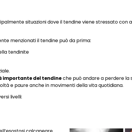
almente situazioni dove il tendine viene stressato con all
nte menzionati il tendine può da prima:
ella tendinite
iale.
tà importante del tendine
che può andare a perdere la s
oltà e paure anche in movimenti della vita quotidiana.
si livelli:
ell’esostosi calcaneare