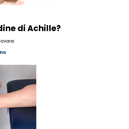
dine di Achille?
rovare:
gno