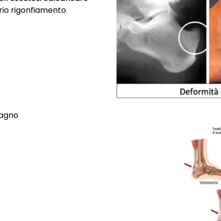
rio rigonfiamento
cagno