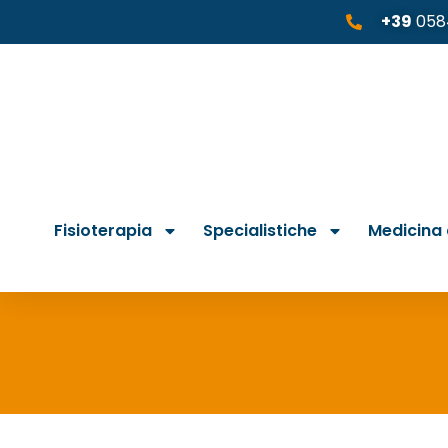
+39
058
Fisioterapia
Specialistiche
Medicina 
Hai il 