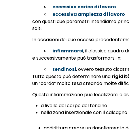
eccessivo carico di lavoro
eccessiva ampiezza di lavoro
con questi due parametri intendiamo princip
salti.
In occasioni dei due eccessi precedenteme
infiammarsi
, il classico quadro d
e successivamente può trasformarsi in:
tendinosi
, ovvero tessuto cicatriz
Tutto questo può determinare una
rigidi
un “corda” molto tesa creando molte diffic
Questa infiammazione può localizzarsi a diver
a livello del corpo del tendine
nella zona inserzionale con il calcagno
addirittura creare un rigonfiamento d