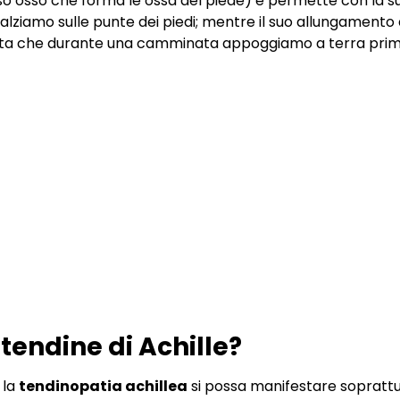
o osso che forma le ossa del piede) e permette con la su
i alziamo sulle punte dei piedi; mentre il suo allungamen
ta che durante una camminata appoggiamo a terra prima 
tendine di Achille?
 la
tendinopatia achillea
si possa manifestare soprattut