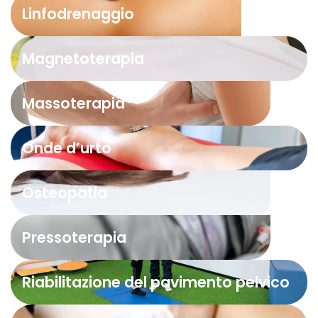
Linfodrenaggio
Magnetoterapia
Massoterapia
Onde d’urto
Osteopatia
Pressoterapia
Riabilitazione del pavimento pelvico