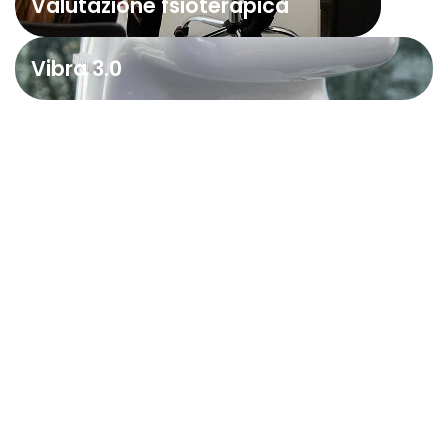
Valutazione fsioterapica
Vibra 3.0