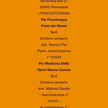
Via Aurelia sud 12,
55045 Pietrasanta
| P.IVA 01372330454
Per Fisioterapia
Forte dei Marmi
S.r.l.
Direttore sanitario:
dott. Vescovi Pier
Paolo -Autorizzazione
n° 8/2025
Per Medicina Dello
Sport Massa Carrara
S.r.l.
Direttore sanitario:
dott. Milanesi Davide
– Autorizzazione n°
7/2025 –
Accreditamento n°