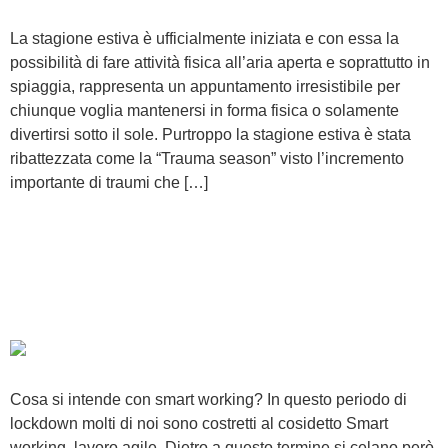
La stagione estiva è ufficialmente iniziata e con essa la
possibilità di fare attività fisica all’aria aperta e soprattutto in
spiaggia, rappresenta un appuntamento irresistibile per
chiunque voglia mantenersi in forma fisica o solamente
divertirsi sotto il sole. Purtroppo la stagione estiva è stata
ribattezzata come la “Trauma season” visto l’incremento
importante di traumi che […]
Smart working: come
prevenire il dolore muscolo-
scheletrico
Cosa si intende con smart working? In questo periodo di
lockdown molti di noi sono costretti al cosidetto Smart
working, lavoro agile. Dietro a questo termine si celano però