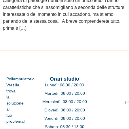
categoria di patologie riunibili sotto un unico tetto. Hanno
caratteristiche che si assomigliano a seconda delle strutture
interessate o del momento in cui accadono, ma stiamo
parlando della stessa cosa. A breve comprenderete tutto,
prima è […]
Successivo
→
Orari studio
Poliambulatorio
Versilia,
Lunedì:
08:00 / 20:00
trova
Martedì:
08:00 / 20:00
la
Mercoledì:
08:00 / 20:00
pa
soluzione
al
Giovedì:
08:00 / 20:00
tuo
Venerdì:
08:00 / 20:00
problema!
Sabato:
08:30 / 13:00