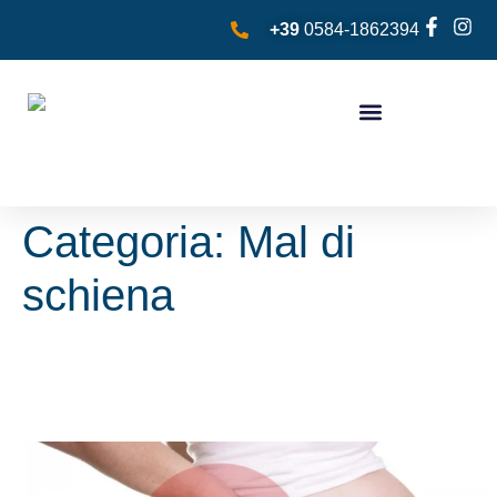
+39
0584-1862394
Categoria:
Mal di
schiena
Mal di Schiena e Gravidanza:
cosa fare?