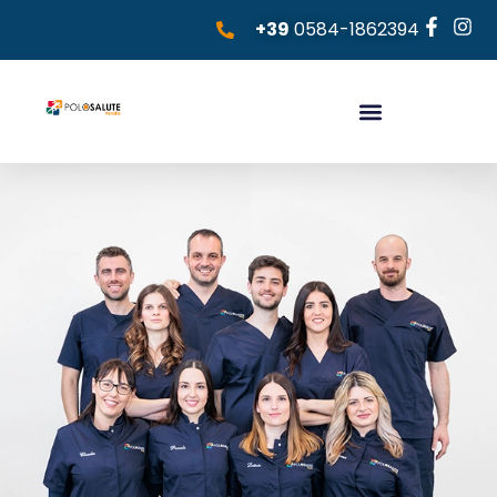
+39
0584-1862394