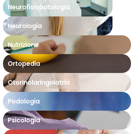
Neurofisiopatologia
Neurologia
Nutrizione
Ortopedia
Otorinolaringoiatria
Podologia
Psicologia