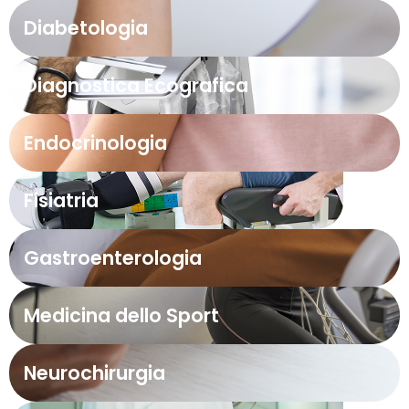
Diabetologia
Diagnostica Ecografica
Endocrinologia
Fisiatria
Gastroenterologia
Medicina dello Sport
Neurochirurgia