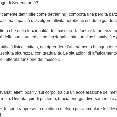
ungo di Sedentarietà?
icamente definibile come detraining) comporta una perdita parzia
assima capacità di svolgere attività aerobiche si riduce già dopo 
uttura che nella funzionalità del muscolo: la forza e la potenza
iù delle sue caratteristiche funzionali e strutturali se l’inattivi
attività fisica limitata, nel riprendere l’allenamento bisogna ten
 assoluta sicurezza, con gradualità. Le situazioni di affaticame
ell’alterata funzione dei muscoli.
riati effetti positivi sul corpo, tra cui un’accelerazione del me
rresto. Diventa quindi più lento, brucia energia diversamente e 
 lo sport rappresenta un ottimo metodo per aumentare le difese
i.