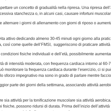
pettare un concetto di gradualità nella ripresa. Una ripresa dell
essiva stanchezza o, in alcuni casi, causare infortuni muscolari
e alternare i giorni di allenamento con giorni di riposo o aumenta
vita attivo dedicando almeno 30-45 minuti ogni giorno alla pratic
sica, così come quelle dell’FMSI, suggeriscono di praticare attivit
e condizioni fisiche individuali e dell’età, possibilmente aumen
ività di intensità moderata, con frequenza cardiaca intorno al 
 monitorare la frequenza cardiaca durante l’esercizio, ci si può 
 lo sforzo impegnativo ma sono in grado di parlare mentre faccio
maggior parte dei giorni della settimana, associando attività aer
sia attività per la tonificazione muscolare sia attività aerobica.
ni fisiche, possono ridursi di durata. Prima dell’inizio dell’attivi