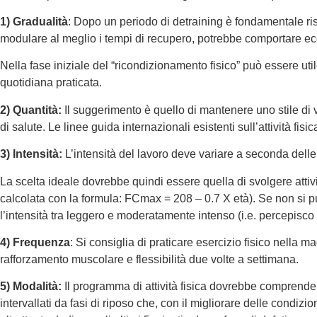
1) Gradualità
: Dopo un periodo di detraining è fondamentale ris
modulare al meglio i tempi di recupero, potrebbe comportare ecc
Nella fase iniziale del “ricondizionamento fisico” può essere util
quotidiana praticata.
2) Quantità:
Il suggerimento è quello di mantenere uno stile di 
di salute. Le linee guida internazionali esistenti sull’attività fi
3) Intensità:
L’intensità del lavoro deve variare a seconda dell
La scelta ideale dovrebbe quindi essere quella di svolgere att
calcolata con la formula: FCmax = 208 – 0.7 X età). Se non si può
l’intensità tra leggero e moderatamente intenso (i.e. percepisco
4) Frequenza
: Si consiglia di praticare esercizio fisico nella 
rafforzamento muscolare e flessibilità due volte a settimana.
5) Modalità:
Il programma di attività fisica dovrebbe comprendere 
intervallati da fasi di riposo che, con il migliorare delle condizio