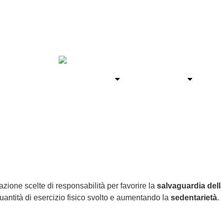
ello Sport
Progetti sanitari
Promozioni
Il
Lavora con noi
Contatti
azione scelte di responsabilità per favorire la
salvaguardia della
 quantità di esercizio fisico svolto e aumentando la
sedentarietà
.