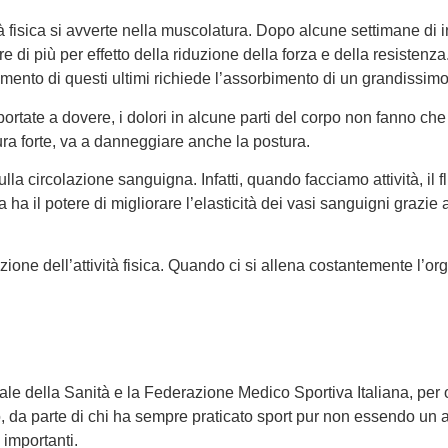
à fisica si avverte nella muscolatura. Dopo alcune settimane di ina
di più per effetto della riduzione della forza e della resistenza
ento di questi ultimi richiede l’assorbimento di un grandissimo 
ortate a dovere, i dolori in alcune parti del corpo non fanno ch
ra forte, va a danneggiare anche la postura.
sulla circolazione sanguigna. Infatti, quando facciamo attività, i
ca ha il potere di migliorare l’elasticità dei vasi sanguigni graz
zione dell’attività fisica. Quando ci si allena costantemente l’
e della Sanità e la Federazione Medico Sportiva Italiana, per offr
utto, da parte di chi ha sempre praticato sport pur non essendo un 
i importanti.