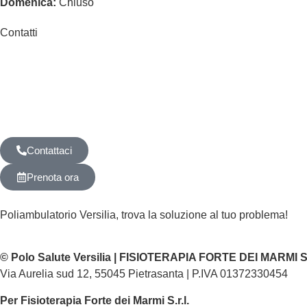
Domenica:
Chiuso
Contatti
0584 186 2394
351 6465099
pazienti@polosaluteversilia.it
Via Aurelia sud 12
55045 Pietrasanta
Contattaci
Prenota ora
Poliambulatorio Versilia, trova la soluzione al tuo problema!
© Polo Salute Versilia | FISIOTERAPIA FORTE DEI MARMI 
Via Aurelia sud 12, 55045 Pietrasanta | P.IVA 01372330454
Per Fisioterapia Forte dei Marmi S.r.l.