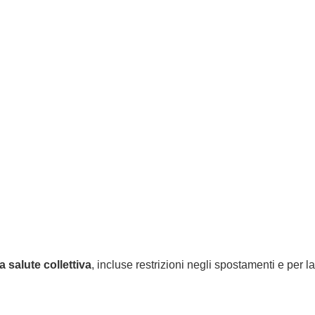
 centro
Staff
FAQ
Blog
Assicurazioni
 salute collettiva
, incluse restrizioni negli spostamenti e per la