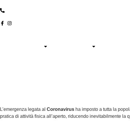
+39
0584-1862394
Fisioterapia
Specialistiche
Medicina d
L’emergenza legata al
Coronavirus
ha imposto a tutta la popol
pratica di attività fisica all’aperto, riducendo inevitabilmente la