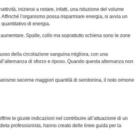
ttività, inizierai a notare, infatti, una riduzione del volume
. Affinché l’organismo possa risparmiare energia, si avvia un
quantitativo di energia.
e aumentare. Spalle, collo ma soprattutto schiena sono le zone
l flusso della circolazione sanguina migliora, con una
ie all’alternanza di sforzo e riposo. Quando questa alternanza non
organismo secerne maggiori quantità di serotonina, il noto ormone
ire le giuste indicazioni nel contribuire all’attuazione di un
atleta professionista, hanno creato delle linee guida per la